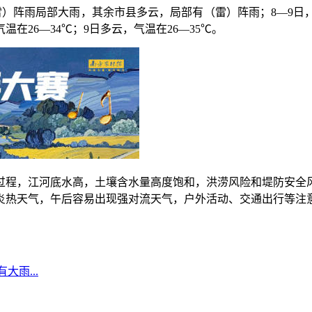
阵雨局部大雨，其余市县多云，局部有（雷）阵雨；8—9日
温在26—34℃；9日多云，气温在26—35℃。
程，江河底水高，土壤含水量高度饱和，洪涝风险和堤防安全风
炎热天气，午后容易出现强对流天气，户外活动、交通出行等注
雨...