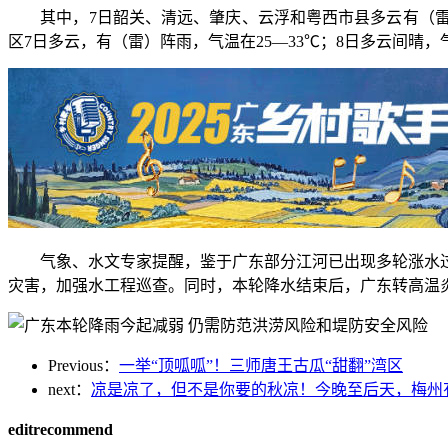
其中，7日韶关、清远、肇庆、云浮和粤西市县多云有（雷）
区7日多云，有（雷）阵雨，气温在25—33℃；8日多云间晴，气
气象、水文专家提醒，鉴于广东部分江河已出现多轮涨水过
灾害，加强水工程巡查。同时，本轮降水结束后，广东转高温
Previous：
一举“顶呱呱”！三师唐王古瓜“甜翻”湾区
next：
凉是凉了，但不是你要的秋凉！今晚至后天，梅州有大
editrecommend