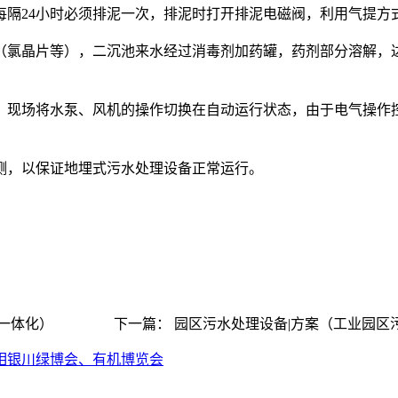
24小时必须排泥一次，排泥时打开排泥电磁阀，利用气提方
晶片等），二沉池来水经过消毒剂加药罐，药剂部分溶解，达到
场将水泵、风机的操作切换在自动运行状态，由于电气操作控
，以保证地埋式污水处理设备正常运行。
备一体化） 下一篇： 园区污水处理设备|方案（工业园区
亮相银川绿博会、有机博览会